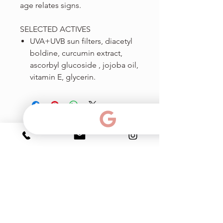
age relates signs.
SELECTED ACTIVES
UVA+UVB sun filters, diacetyl
boldine, curcumin extract,
ascorbyl glucoside , jojoba oil,
vitamin E, glycerin.
Ph & amp; Texto:
786-383-15-99
También puedes enviarme un correo electrónico a
info@myfacialroom.com
Haga clic para obtener direcciones:
2263 SW 37th Ave. Suite 129. Coral Gables. FLORIDA. 33145
(Dentro de Phoenix Salon Suites)